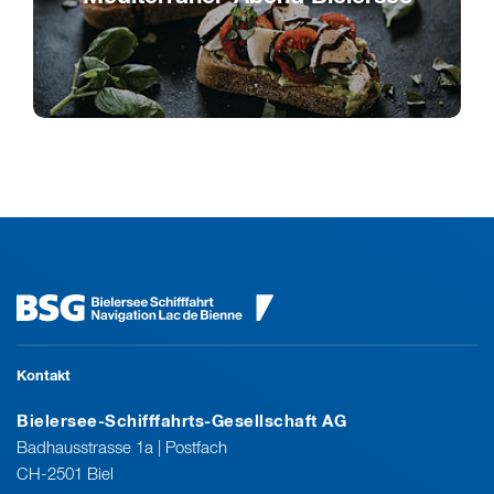
Mittelmeergenuss auf dem Bielersee
Kontakt
Bielersee-Schifffahrts-Gesellschaft AG
Badhausstrasse 1a | Postfach
CH-2501 Biel