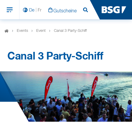
De
Fr
Gutscheine
Suchen
Events
Event
Canal 3 Party-Schiff
Canal 3 Party-Schiff