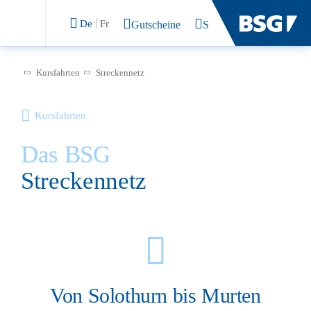
De
Fr
Gutscheine
Suchen
Kursfahrten
Streckennetz
Kursfahrten
Das BSG
Streckennetz
Von Solothurn bis Murten