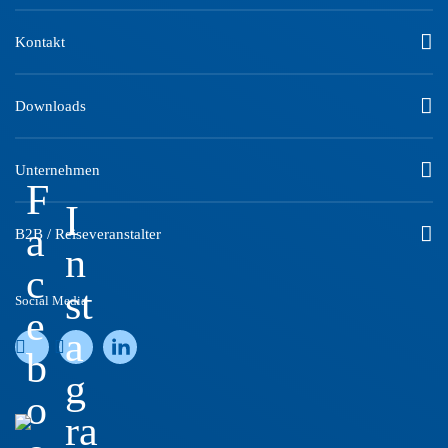
Kontakt
Downloads
Unternehmen
F
I
a
B2B / Reiseveranstalter
n
c
st
Social Media
e
a
b
g
o
ra