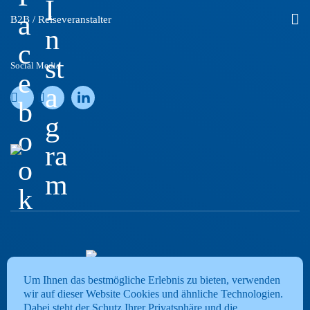
I
a
B2B / Reiseveranstalter
n
c
st
Social Media
e
a
b
g
o
ra
o
m
k
Um Ihnen das bestmögliche Erlebnis zu bieten, verwenden
wir auf dieser Website Cookies und ähnliche Technologien.
Dabei steht der Schutz Ihrer Privatsphäre und die