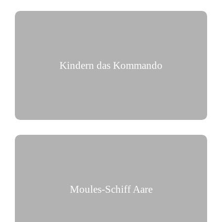
Kindern das Kommando
Kleine Kapitäne an Bord
Moules-Schiff Aare
Meeres-Genuss auf der Aare