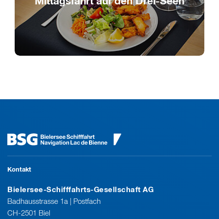
Mittagsfahrt auf den Drei-Seen
Mittagessen auf dem Wasser
Kontakt
Bielersee-Schifffahrts-Gesellschaft AG
Badhausstrasse 1a | Postfach
CH-2501 Biel