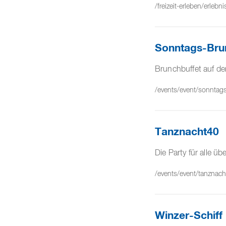
/freizeit-erleben/erlebni
Sonntags-Bru
Brunchbuffet auf de
/events/event/sonntag
Tanznacht40
Die Party für alle üb
/events/event/tanznac
Winzer-Schiff