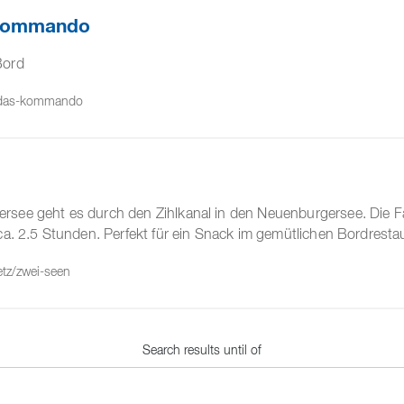
 Kommando
Bord
n-das-kommando
rsee geht es durch den Zihlkanal in den Neuenburgersee. Die F
h ca. 2.5 Stunden. Perfekt für ein Snack im gemütlichen Bordrest
etz/zwei-seen
Search results until of