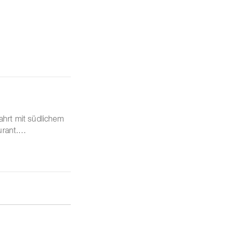
ahrt mit südlichem
aurant.…