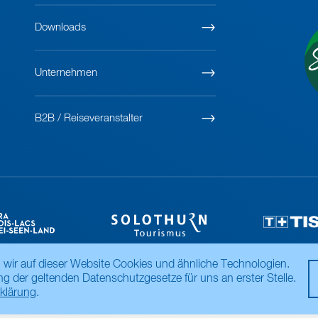
Downloads
Unternehmen
B2B / Reiseveranstalter
 wir auf dieser Website Cookies und ähnliche Technologien.
ng der geltenden Datenschutzgesetze für uns an erster Stelle.
klärung
.