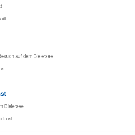
d
hiff
Besuch auf dem Bielersee
aus
st
m Bielersee
sdienst