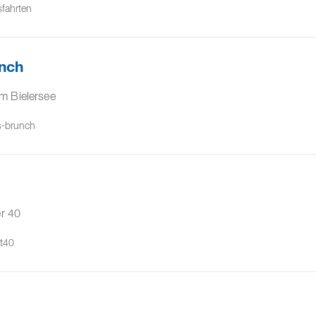
sfahrten
nch
m Bielersee
s-brunch
er 40
ht40