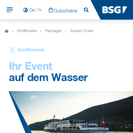
De
Fr
Gutscheine
Suchen
Schiffsmiete
Packages
Sunset Cruise
Schiffsmiete
Ihr Event
auf dem Wasser