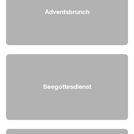
Adventsbrunch
Adventszauber auf dem Wasser
Seegottesdienst
Gottesdienst auf dem Bielersee