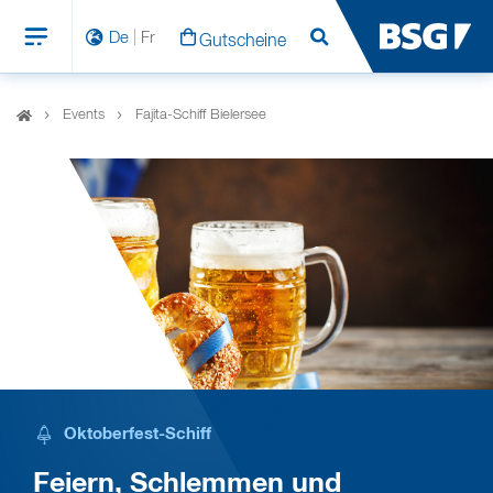
De
Fr
Gutscheine
Suchen
Events
Fajita-Schiff Bielersee
Oktoberfest-Schiff
r!
Feiern, Schlemmen und