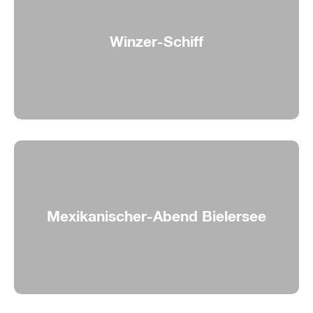
Winzer-Schiff
Weingenuss an Bord
Mexikanischer-Abend Bielersee
Mexikanisches Menü auf der Bielerseerundfahrt