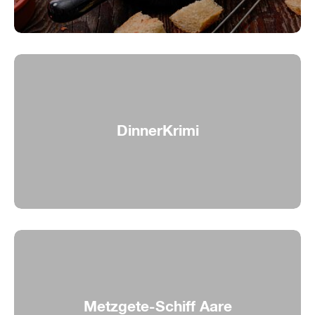
DinnerKrimi
Pizza Pasta Mord
Metzgete-Schiff Aare