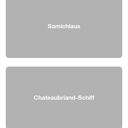
Samichlaus
Der Samichlaus zu Besuch auf dem Bielersee
Chateaubriand-Schiff
Der Fleischklassiker an Bord