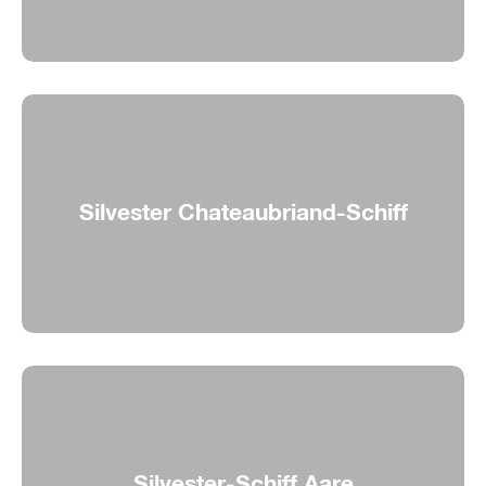
Genussvolle Silvesterfeier
Silvester Chateaubriand-Schiff
Silvester gebührend feiern
Silvester-Schiff Aare